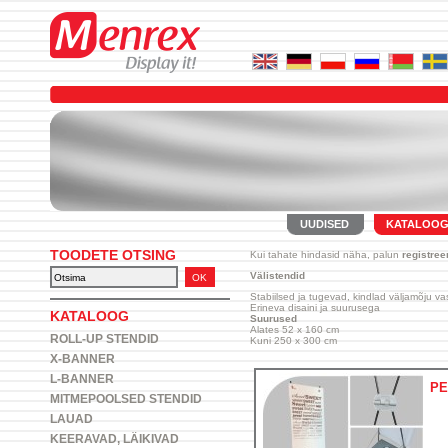
UUDISED
KATALOO
TOODETE OTSING
Kui tahate hindasid näha, palun
registree
Välistendid
Stabiilsed ja tugevad, kindlad väljamõju va
Erineva disaini ja suurusega
KATALOOG
Suurused
Alates 52 x 160 cm
ROLL-UP STENDID
Kuni 250 x 300 cm
X-BANNER
L-BANNER
PE
MITMEPOOLSED STENDID
LAUAD
KEERAVAD, LÄIKIVAD